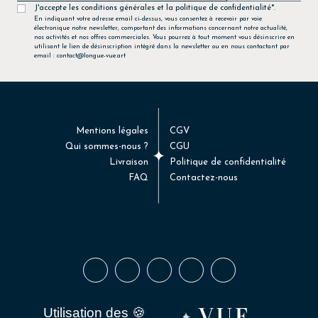
J'accepte les conditions générales et la politique de confidentialité*.
En indiquant votre adresse email ci-dessus, vous consentez à recevoir par voie
électronique notre newsletter, comportant des informations concernant notre actualité,
nos activités et nos offres commerciales. Vous pourrez à tout moment vous désinscrire en
utilisant le lien de désinscription intégré dans la newsletter ou en nous contactant par
email : contact@longue-vue.art
Mentions légales
CGV
Qui sommes-nous ?
CGU
Livraison
Politique de confidentialité
FAQ
Contactez-nous
Gulf stream éditeur