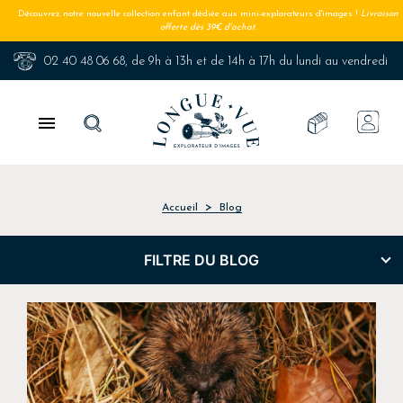
Découvrez notre nouvelle collection enfant dédiée aux mini-explorateurs d'images !
Livraison
offerte dès 39€ d'achat.
02 40 48 06 68
, de 9h à 13h et de 14h à 17h du lundi au vendredi

Accueil
Blog
FILTRE DU BLOG