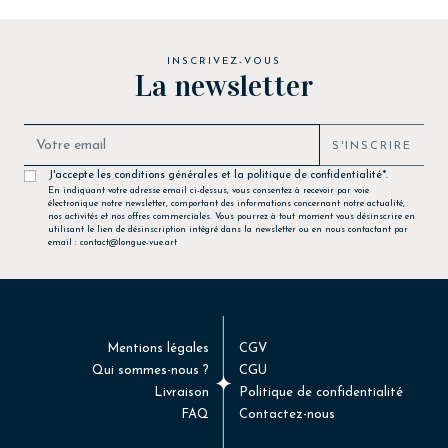
INSCRIVEZ-VOUS
La newsletter
S'INSCRIRE
J'accepte les conditions générales et la politique de confidentialité*.
En indiquant votre adresse email ci-dessus, vous consentez à recevoir par voie
électronique notre newsletter, comportant des informations concernant notre actualité,
nos activités et nos offres commerciales. Vous pourrez à tout moment vous désinscrire en
utilisant le lien de désinscription intégré dans la newsletter ou en nous contactant par
email : contact@longue-vue.art
Mentions légales
CGV
Qui sommes-nous ?
CGU
Livraison
Politique de confidentialité
FAQ
Contactez-nous