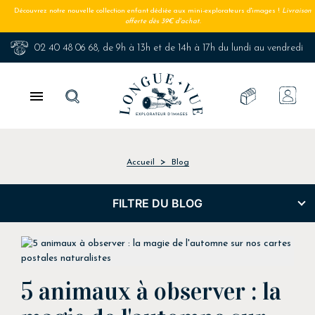
Découvrez notre nouvelle collection enfant dédiée aux mini-explorateurs d'images !
Livraison
offerte dès 39€ d'achat.
02 40 48 06 68
, de 9h à 13h et de 14h à 17h du lundi au vendredi

Accueil
Blog
FILTRE DU BLOG
5 animaux à observer : la