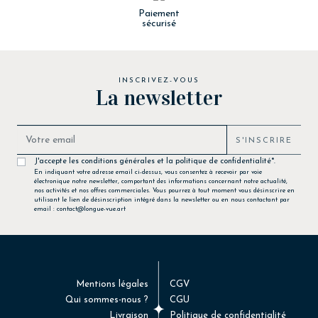
Paiement
sécurisé
INSCRIVEZ-VOUS
La newsletter
S'INSCRIRE
J'accepte les conditions générales et la politique de confidentialité*.
En indiquant votre adresse email ci-dessus, vous consentez à recevoir par voie
électronique notre newsletter, comportant des informations concernant notre actualité,
nos activités et nos offres commerciales. Vous pourrez à tout moment vous désinscrire en
utilisant le lien de désinscription intégré dans la newsletter ou en nous contactant par
email : contact@longue-vue.art
Mentions légales
CGV
Qui sommes-nous ?
CGU
Livraison
Politique de confidentialité