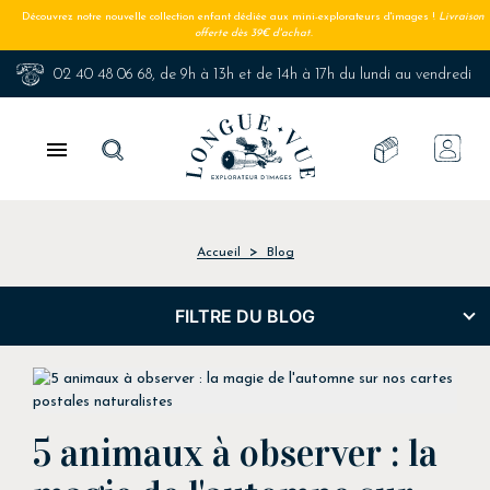
Découvrez notre nouvelle collection enfant dédiée aux mini-explorateurs d'images !
Livraison
offerte dès 39€ d'achat.
02 40 48 06 68
, de 9h à 13h et de 14h à 17h du lundi au vendredi

Accueil
Blog
FILTRE DU BLOG
5 animaux à observer : la