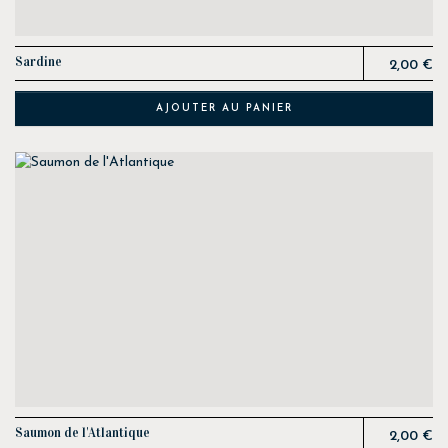
Prix
Sardine
2,00 €
AJOUTER AU PANIER
Prix
Saumon de l'Atlantique
2,00 €