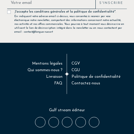
S'INSCRIRE
J'accepte les conditions générales et la politique de confidentialité*.
En indiquant votre adresse email ci-dessus, vous consentez à recevoir par voie
électronique notre newsletter, comportant des informations concernant notre actualité,
nos activités et nos offres commerciales. Vous pourrez à tout moment vous désinscrire en
utilisant le lien de désinscription intégré dans la newsletter ou en nous contactant par
email : contact@longue-vue.art
Mentions légales
CGV
Qui sommes-nous ?
CGU
Livraison
Politique de confidentialité
FAQ
Contactez-nous
Gulf stream éditeur