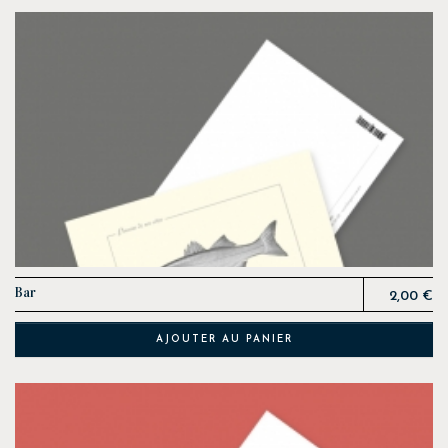
Prix
Bar
2,00 €
AJOUTER AU PANIER