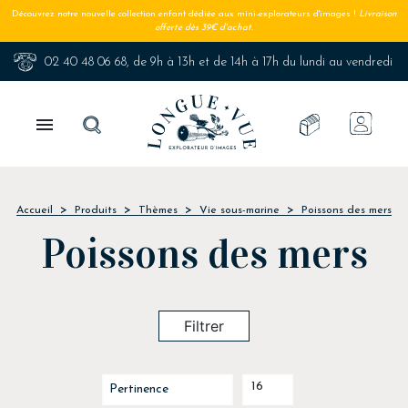
Découvrez notre nouvelle collection enfant dédiée aux mini-explorateurs d'images !
Livraison
offerte dès 39€ d'achat.
02 40 48 06 68
, de 9h à 13h et de 14h à 17h du lundi au vendredi

Accueil
Produits
Thèmes
Vie sous-marine
Poissons des mers
Poissons des mers
Filtrer
16