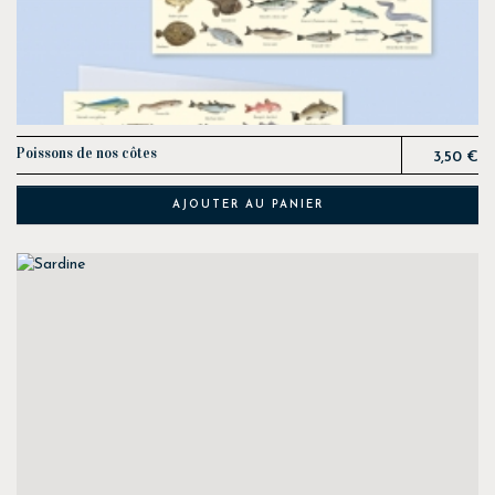
Prix
Poissons de nos côtes
3,50 €
AJOUTER AU PANIER