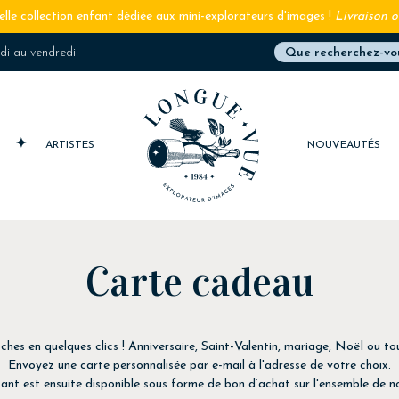
lle collection enfant dédiée aux mini-explorateurs d'images !
Livraison o
ndi au vendredi
S
ARTISTES
NOUVEAUTÉS
Carte cadeau
oches en quelques clics ! Anniversaire, Saint-Valentin, mariage, Noël ou to
Envoyez une carte personnalisée par e-mail à l'adresse de votre choix.
nt est ensuite disponible sous forme de bon d’achat sur l'ensemble de no