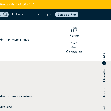
fferte dès 39€ d'achat.
Le blog
La marque
Espace Pro
Panier
PROMOTIONS
Connexion
FAQ
LinkedIn
Instagram
utes autres occasions...
tre site.