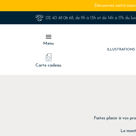
Découvrez notre nouve
02 40 48 06 68
, de 9h à 13h et de 14h à 17h du lu

Menu
ILLUSTRATION
Carte cadeau
Faites plaisir à vos pr
Le monta