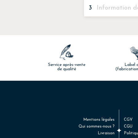
Toutes (
)
7
3
Information d
Montant
‹
Agrandir l'image
Service après-vente
Label q
de qualité
(fabrication
Continuer
Mentions légales
CGV
Qui sommes-nous ?
CGU
(
caractères 
200
Livraison
Politiq