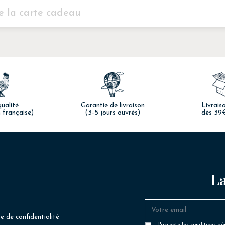
e la carte cadeau
Agrandir l'image
Agrandir l'image
ualité
Garantie de livraison
Livrais
 française)
(3-5 jours ouvrés)
dès 39
La
restants)
ue de confidentialité