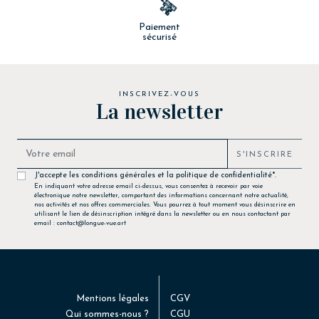
Paiement
sécurisé
INSCRIVEZ-VOUS
La newsletter
S'INSCRIRE
J'accepte les conditions générales et la politique de confidentialité*.
En indiquant votre adresse email ci-dessus, vous consentez à recevoir par voie
électronique notre newsletter, comportant des informations concernant notre actualité,
nos activités et nos offres commerciales. Vous pourrez à tout moment vous désinscrire en
utilisant le lien de désinscription intégré dans la newsletter ou en nous contactant par
email : contact@longue-vue.art
Mentions légales
CGV
Qui sommes-nous ?
CGU