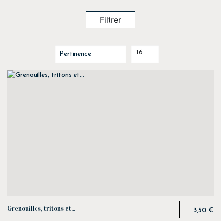
Filtrer
16
Prix
Grenouilles, tritons et...
3,50 €