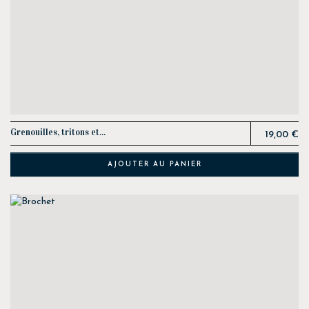
Prix
Grenouilles, tritons et...
19,00 €
AJOUTER AU PANIER