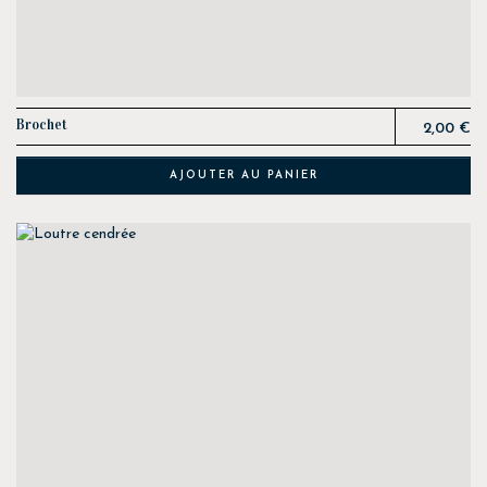
Prix
Brochet
2,00 €
AJOUTER AU PANIER