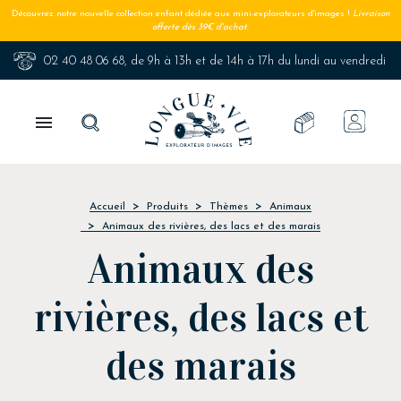
Découvrez notre nouvelle collection enfant dédiée aux mini-explorateurs d'images !
Livraison
offerte dès 39€ d'achat.
02 40 48 06 68
, de 9h à 13h et de 14h à 17h du lundi au vendredi

Accueil
Produits
Thèmes
Animaux
Animaux des rivières, des lacs et des marais
Animaux des
rivières, des lacs et
des marais