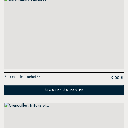
Prix
Salamandre tachetée
2,00 €
AJOUTER AU PANIER