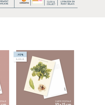
IREMENT
LIVRAISON EN
CLICK &
ANCAIRE
POINT RELAIS
COLLECT
-70%
2,00 €