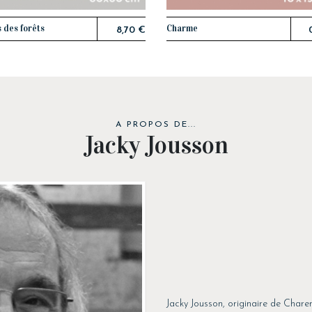
 des forêts
Charme
AJOUTER AU PANIER
AJOUTER AU PANIER
8,70 €
A PROPOS DE...
Jacky Jousson
Jacky Jousson, originaire de Chare