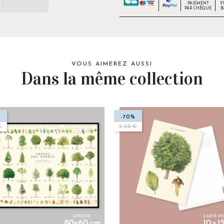
PAIEMENT
V
PAR CHÈQUE
B
VOUS AIMEREZ AUSSI
Dans la même collection
-70%
€
2,00 €