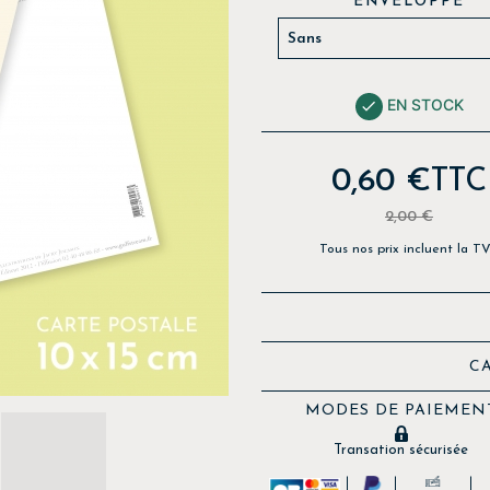
ENVELOPPE
EN STOCK

0,60 €
TTC
2,00 €
Tous nos prix incluent la T
C
MODES DE PAIEMEN
Transation sécurisée