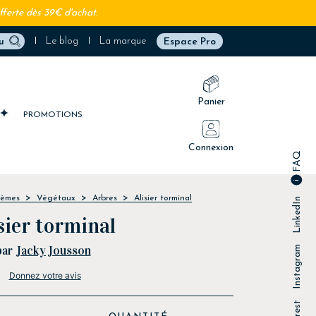
fferte dès 39€ d'achat.
Le blog
La marque
Espace Pro
Panier
PROMOTIONS
Connexion
FAQ
èmes
Végétaux
Arbres
Alisier torminal
LinkedIn
sier torminal
par
Jacky Jousson
Instagram
Donnez votre avis