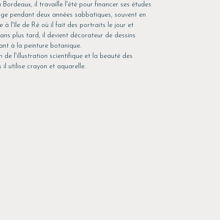
 Bordeaux, il travaille l'été pour financer ses études
yage pendant deux années sabbatiques, souvent en
e à l'île de Ré où il fait des portraits le jour et
 ans plus tard, il devient décorateur de dessins
ant à la peinture botanique.
 de l'illustration scientifique et la beauté des
il utilise crayon et aquarelle.