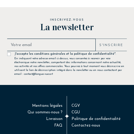
INSCRIVEZ-VOUS
La newsletter
S'INSCRIRE
J'accepte les conditions générales et la politique de confidentialité*.
En indiquant votre adresse email ci-dessus, vous consentez à recevoir par voie
électronique notre newsletter, comportant des informations concernant notre actualité,
nos activités et nos offres commerciales. Vous pourrez à tout moment vous désinscrire en
utilisant le lien de désinscription intégré dans la newsletter ou en nous contactant par
email : contact@longue-vue.art
Mentions légales
CGV
Qui sommes-nous ?
CGU
Livraison
Politique de confidentialité
FAQ
Contactez-nous