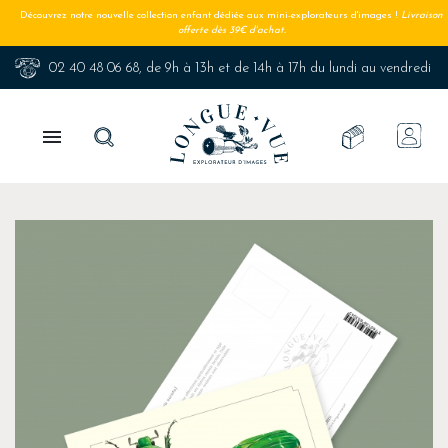
Découvrez notre nouvelle collection enfant dédiée aux mini-explorateurs d'images !
Livraison
offerte dès 39€ d'achat.
02 40 48 06 68
, de 9h à 13h et de 14h à 17h du lundi au vendredi
