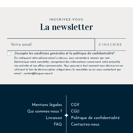
INSCRIVEZ-VOUS
La newsletter
S'INSCRIRE
J'accepte les conditions générales et la politique de confidentialité*.
En indiquant votre adresse email ci-dessus, vous consentez à recevoir par voie
électronique notre newsletter, comportant des informations concernant notre actualité,
nos activités et nos offres commerciales. Vous pourrez à tout moment vous désinscrire en
utilisant le lien de désinscription intégré dans la newsletter ou en nous contactant par
email : contact@longue-vue.art
Mentions légales
CGV
Qui sommes-nous ?
CGU
Livraison
Politique de confidentialité
FAQ
Contactez-nous