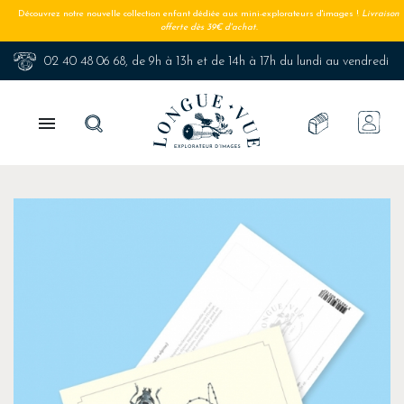
Découvrez notre nouvelle collection enfant dédiée aux mini-explorateurs d'images !
Livraison
offerte dès 39€ d'achat.
02 40 48 06 68
, de 9h à 13h et de 14h à 17h du lundi au vendredi
