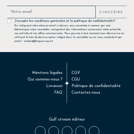
S'INSCRIRE
J'accepte les conditions générales et la politique de confidentialité*.
En indiquant votre adresse email ci-dessus, vous consentez à recevoir par voie
électronique notre newsletter, comportant des informations concernant notre actualité,
nos activités et nos offres commerciales. Vous pourrez à tout moment vous désinscrire en
utilisant le lien de désinscription intégré dans la newsletter ou en nous contactant par
email : contact@longue-vue.art
Mentions légales
CGV
Qui sommes-nous ?
CGU
Livraison
Politique de confidentialité
FAQ
Contactez-nous
Gulf stream éditeur