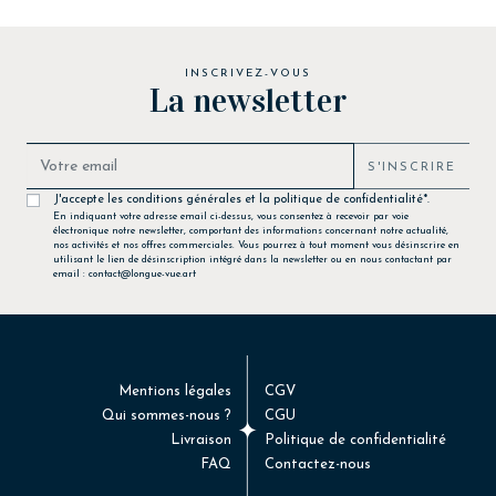
INSCRIVEZ-VOUS
La newsletter
S'INSCRIRE
J'accepte les conditions générales et la politique de confidentialité*.
En indiquant votre adresse email ci-dessus, vous consentez à recevoir par voie
électronique notre newsletter, comportant des informations concernant notre actualité,
nos activités et nos offres commerciales. Vous pourrez à tout moment vous désinscrire en
utilisant le lien de désinscription intégré dans la newsletter ou en nous contactant par
email : contact@longue-vue.art
Mentions légales
CGV
Qui sommes-nous ?
CGU
Livraison
Politique de confidentialité
FAQ
Contactez-nous