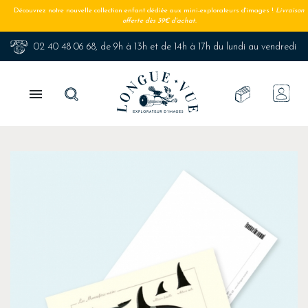
Découvrez notre nouvelle collection enfant dédiée aux mini-explorateurs d'images !
Livraison
offerte dès 39€ d'achat.
02 40 48 06 68
, de 9h à 13h et de 14h à 17h du lundi au vendredi
