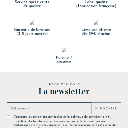
Service après-vente
Label qualité
de qualité
(fabrication française)
Garantie de livraison
Livraison offerte
(3-5 jours ouvrés)
dès 39€ d'achat
Paiement
sécurisé
INSCRIVEZ-VOUS
La newsletter
S'INSCRIRE
J'accepte les conditions générales et la politique de confidentialité*.
En indiquant votre adresse email ci-dessus, vous consentez à recevoir par voie
électronique notre newsletter, comportant des informations concernant notre actualité,