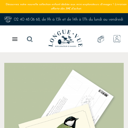
Découvrez notre nouvelle collection enfant dédiée aux mini-explorateurs d'images !
Livraison
offerte dès 39€ d'achat.
02 40 48 06 68
, de 9h à 13h et de 14h à 17h du lundi au vendredi
