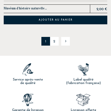
Prix
Muséum d'histoire naturelle...
2,00 €
AJOUTER AU PANIER
Suivant
1
2
Service après-vente
Label qualité
de qualité
(fabrication française)
Garantie de livraison
Livraison offerte