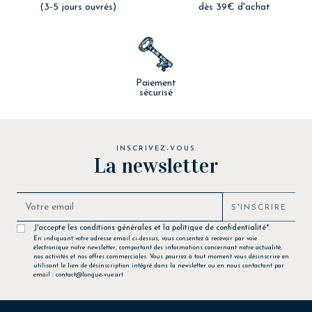
(3-5 jours ouvrés)
dès 39€ d'achat
Paiement
sécurisé
INSCRIVEZ-VOUS
La newsletter
S'INSCRIRE
J'accepte les conditions générales et la politique de confidentialité*.
En indiquant votre adresse email ci-dessus, vous consentez à recevoir par voie
électronique notre newsletter, comportant des informations concernant notre actualité,
nos activités et nos offres commerciales. Vous pourrez à tout moment vous désinscrire en
utilisant le lien de désinscription intégré dans la newsletter ou en nous contactant par
email : contact@longue-vue.art