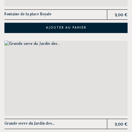
Prix
Fontaine de la place Royale
2,00 €
AJOUTER AU PANIER
Prix
Grande serre du Jardin des...
2,00 €