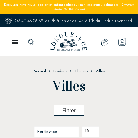
Découvrez notre nouvelle collection enfant dédiée aux mini-explorateurs d'images !
Livraison
offerte dès 39€ d'achat.
02 40 48 06 68
, de 9h à 13h et de 14h à 17h du lundi au vendredi

Accueil
Produits
Thèmes
Villes
Villes
Filtrer
16