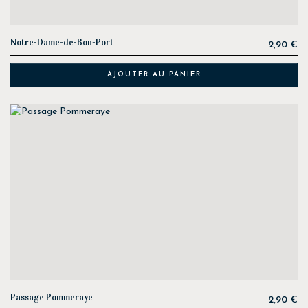
Prix
Notre-Dame-de-Bon-Port
2,90 €
AJOUTER AU PANIER
Prix
Passage Pommeraye
2,90 €