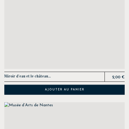
Prix
Miroir d'eau et le château...
2,00 €
AJOUTER AU PANIER