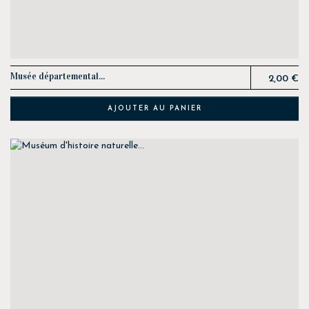
Prix
Musée départemental...
2,00 €
AJOUTER AU PANIER