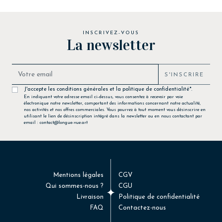
INSCRIVEZ-VOUS
La newsletter
S'INSCRIRE
J'accepte les conditions générales et la politique de confidentialité*.
En indiquant votre adresse email ci-dessus, vous consentez à recevoir par voie
électronique notre newsletter, comportant des informations concernant notre actualité,
nos activités et nos offres commerciales. Vous pourrez à tout moment vous désinscrire en
utilisant le lien de désinscription intégré dans la newsletter ou en nous contactant par
email : contact@longue-vue.art
Mentions légales
CGV
Qui sommes-nous ?
CGU
Livraison
Politique de confidentialité
FAQ
Contactez-nous