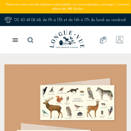
Découvrez notre nouvelle collection enfant dédiée aux mini-explorateurs d'images !
Livraison
offerte dès 39€ d'achat.
02 40 48 06 68
, de 9h à 13h et de 14h à 17h du lundi au vendredi
