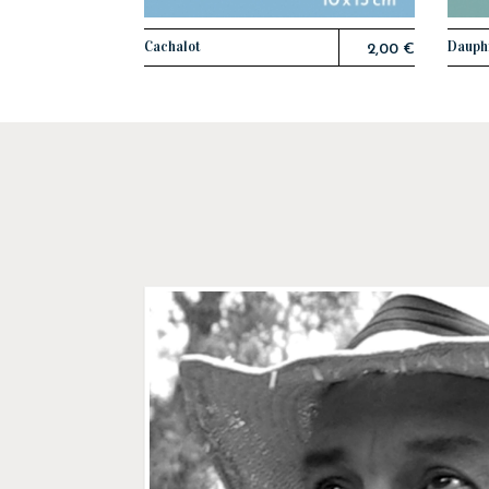
Cachalot
Dauphi
AJOUTER AU PANIER
2,00 €