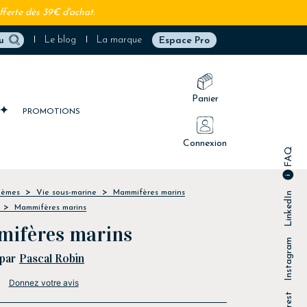
fferte dès 39€ d'achat.
Le blog
La marque
Espace Pro
Panier
PROMOTIONS
Connexion
FAQ
hèmes
Vie sous-marine
Mammifères marins
LinkedIn
Mammifères marins
ifères marins
Instagram
par
Pascal Robin
Donnez votre avis