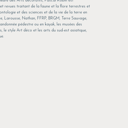
ieure des Arts décoratifs, Pascal Robin est
t revues traitant de la faune et la flore terrestres et
ontologie et des sciences et de la vie de la terre en
tte, Larousse, Nathan, FFRP, BRGM, Terre Sauvage,
en randonnée pédestre ou en kayak, les musées des
, le style Art déco et les arts du sud-est asiatique,
ue.