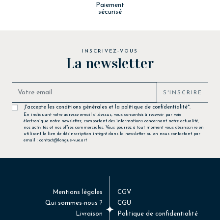
Paiement
sécurisé
INSCRIVEZ-VOUS
La newsletter
S'INSCRIRE
J'accepte les conditions générales et la politique de confidentialité*.
En indiquant votre adresse email ci-dessus, vous consentez à recevoir par voie
électronique notre newsletter, comportant des informations concernant notre actualité,
nos activités et nos offres commerciales. Vous pourrez à tout moment vous désinscrire en
utilisant le lien de désinscription intégré dans la newsletter ou en nous contactant par
email : contact@longue-vue.art
Mentions légales
CGV
Qui sommes-nous ?
CGU
Livraison
Politique de confidentialité