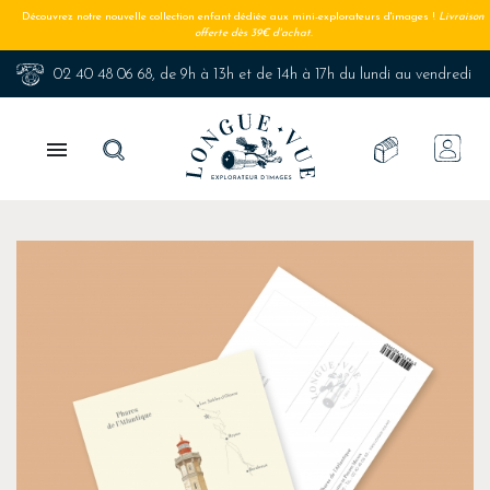
Découvrez notre nouvelle collection enfant dédiée aux mini-explorateurs d'images !
Livraison
offerte dès 39€ d'achat.
02 40 48 06 68
, de 9h à 13h et de 14h à 17h du lundi au vendredi
