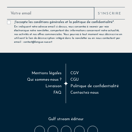
S'INSCRIRE
J'accepte les conditions générales et la politique de confidentialité*.
En indiquant votre adresse email ci-dessus, vous consentez à recevoir par voie
électronique notre newsletter, comportant des informations concernant notre actualité,
nos activités et nos offres commerciales. Vous pourrez à tout moment vous désinscrire en
utilisant le lien de désinscription intégré dans la newsletter ou en nous contactant par
email : contact@longue-vue.art
Mentions légales
CGV
Qui sommes-nous ?
CGU
Livraison
Politique de confidentialité
FAQ
Contactez-nous
Gulf stream éditeur