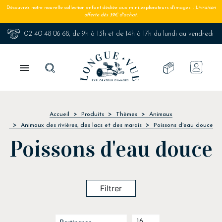
Découvrez notre nouvelle collection enfant dédiée aux mini-explorateurs d'images !
Livraison
offerte dès 39€ d'achat.
02 40 48 06 68
, de 9h à 13h et de 14h à 17h du lundi au vendredi

Accueil
Produits
Thèmes
Animaux
Animaux des rivières, des lacs et des marais
Poissons d'eau douce
Poissons d'eau douce
Filtrer
16