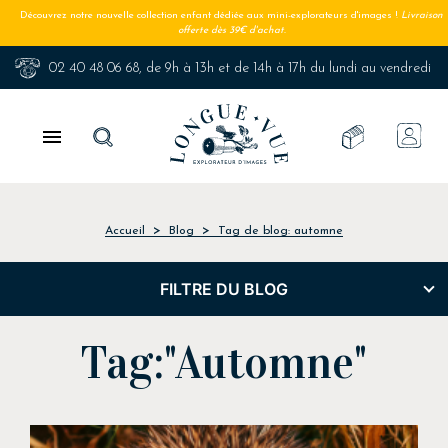
Découvrez notre nouvelle collection enfant dédiée aux mini-explorateurs d'images !
Livraison
offerte dès 39€ d'achat.
02 40 48 06 68
, de 9h à 13h et de 14h à 17h du lundi au vendredi

Accueil
Blog
Tag de blog: automne
FILTRE DU BLOG
Tag:"Automne"