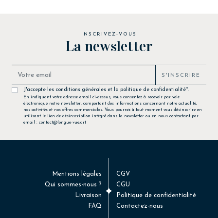
INSCRIVEZ-VOUS
La newsletter
S'INSCRIRE
J'accepte les conditions générales et la politique de confidentialité*.
En indiquant votre adresse email ci-dessus, vous consentez à recevoir par voie
électronique notre newsletter, comportant des informations concernant notre actualité,
nos activités et nos offres commerciales. Vous pourrez à tout moment vous désinscrire en
utilisant le lien de désinscription intégré dans la newsletter ou en nous contactant par
email : contact@longue-vue.art
Mentions légales
CGV
Qui sommes-nous ?
CGU
Livraison
Politique de confidentialité
FAQ
Contactez-nous