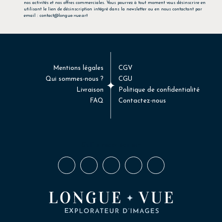
nos activités et nos offres commerciales. Vous pourrez à tout moment vous désinscrire en
utilisant le lien de désinscription intégré dans la newsletter ou en nous contactant par
email : contact@longue-vue.art
Mentions légales
CGV
Qui sommes-nous ?
CGU
Livraison
Politique de confidentialité
FAQ
Contactez-nous
Gulf stream éditeur