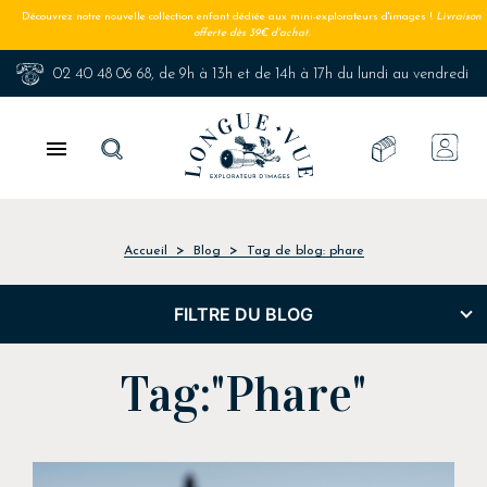
Découvrez notre nouvelle collection enfant dédiée aux mini-explorateurs d'images !
Livraison
offerte dès 39€ d'achat.
02 40 48 06 68
, de 9h à 13h et de 14h à 17h du lundi au vendredi

Accueil
Blog
Tag de blog: phare
FILTRE DU BLOG
Tag:"Phare"